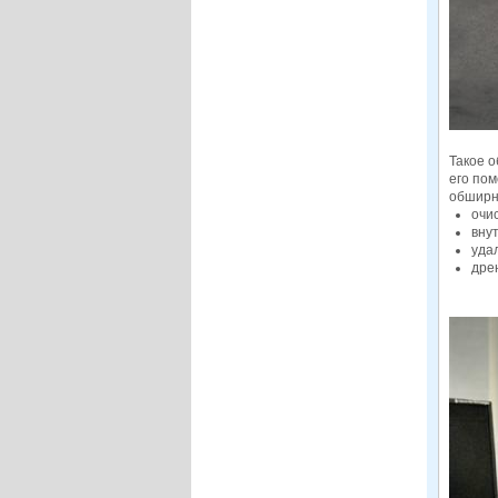
Такое 
его по
обширн
очи
вну
уда
дре