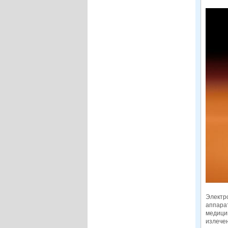
Электро
аппарат
медици
излече