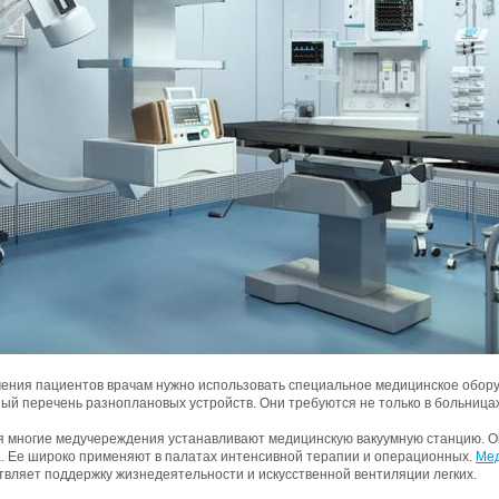
чения пациентов врачам нужно использовать специальное медицинское обору
й перечень разноплановых устройств. Они требуются не только в больницах,
я многие медучереждения устанавливают медицинскую вакуумную станцию. Он
а. Ее широко применяют в палатах интенсивной терапии и операционных.
Мед
твляет поддержку жизнедеятельности и искусственной вентиляции легких.