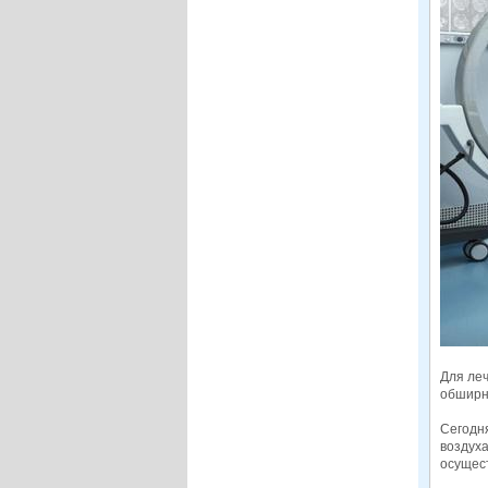
Для ле
обширны
Сегодн
воздух
осущес