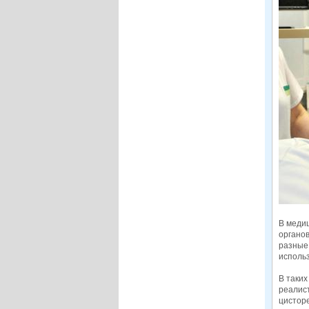
В меди
органо
разные
исполь
В таких
реалист
цисторе