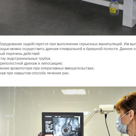
оборудование задействуется при выполнении серьезных манипуляций. Им вып
мощью можно осуществить дренаж плевральной и брюшной полости. Данное 
ый перечень действий:
стку эндотрахиальных трубок;
триполостной дренаж и липосакцию;
ление кровопотери при оперативных вмешательствах;
наж при закрытом способе лечения ран.