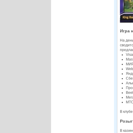
Игра 
На день
сводитс
предла
Visa
Mas
МИР
Web
Янд
Сбе
Аль
Про
Beel
Мег
МТС
В клубе
Розыг
В казин