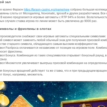
ой зал
те казино Фараон
https://faraon-casino.xyz/game/new
собрана большая коллекци
влены слоты от Microgaming, Novomatic, Igrosoft и других разработчиков. Вс
 В казино предлагаются игровые автоматы с RTP 94% и более. Волатильность
ых случаях ставка игрока по линии может быть увеличена до 9000 раз.
имволы и фриспины в слотах
 производители снабжают свои игровые автоматы специальными символами:
ий символ может заменить любой обычный знак для получения призовой комб
естве старшего символа, обладающего самым высоким коэффициентом.
вол Разброса оплачивается независимо от позиции на игровом поле. Комбин
носит фриспины.
вол Бонуса. Комбинация из таких спецсимволов открывает бонусный раунд, в
грыш.
вол Множителя увеличивает выигрыш призовой комбинации на определенны
я бонусных вращений действует та же ставка, что и при предыдущем вращен
т бонус, например, множитель.