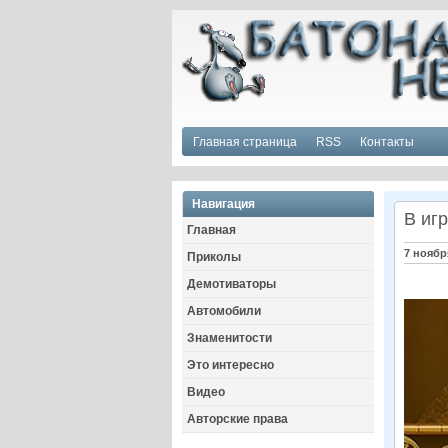
Главная страница
RSS
Контакты
Навигация
В иг
Главная
7 ноябр
Приколы
Демотиваторы
Автомобили
Знаменитости
Это интересно
Видео
Авторские права