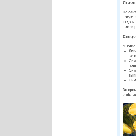
Игров
На сай
предста
отдачи.
некотор
Спецс
Многие
Дик
кач
Сим
при
Сим
выи
Сим
Во врем
работае