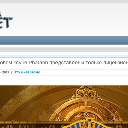
ровом клубе Pharaon представлены только лицензио
Это интересно
я 2019 |