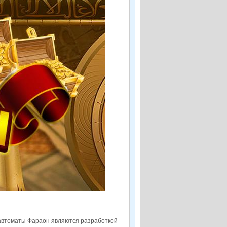
 автоматы Фараон являются разработкой