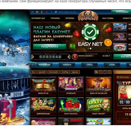
 компаний. Они функционируют на базе генератора случайных чисел, что иск