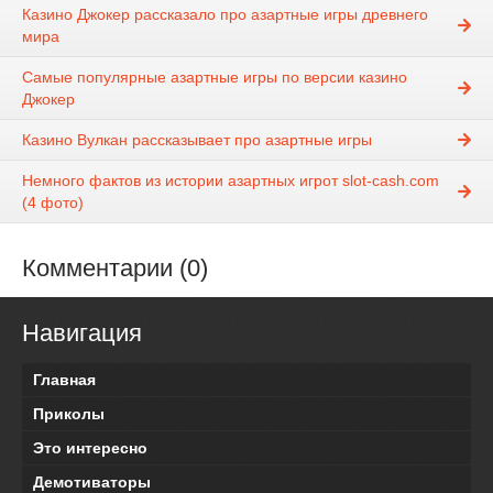
Казино Джокер рассказало про азартные игры древнего
мира
Самые популярные азартные игры по версии казино
Джокер
Казино Вулкан рассказывает про азартные игры
Немного фактов из истории азартных игрот slot-cash.com
(4 фото)
Комментарии (0)
Навигация
Главная
Приколы
Это интересно
Демотиваторы