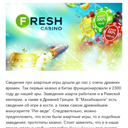
Сведение про азартные игры дошли до нас с очень древних
времен. Так первые казино в Китае функционировали в 2300
году до нашей эры. Заведения азарта работали и в Римской
империи, а также в Древней Греции. В “Махабхарате” есть
сведения об игре в кости, а также самом древнейшем
манускрипте “Риг-веде”. Следовательно, можно
предположить, что если были азартные игры, то и подобные
заведения, прототипы казино. Стоит заметить, что и в наше