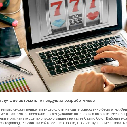
 лучшие автоматы от ведущих разработчиков
 геймер сможет поиграть в видео-слоты на сайте совершенно бесплатно. Ор
мента автоматов несложно за счет удобного интерфейса на сайте. Все игры
дителям. Как это сделано, можно увидеть на сайте Casino Gold . Выбрать можн
 Microgaming, Playson. На сайте есть как новые, так и уже культовые автома