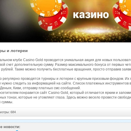
ры и лотереи
альном клубе Casino Gold проводится уникальная акция для новых пользоват
вой счет дополнительную сумму. Размер максимального бонуса от первых чет
 рублей. Также можно получить бесплатные вращения, просто отправив заявк
но регулярно проводятся турниры и лотереи с крупным призовым фондом. Их 
у нужно следить за информацией на сайте. Список платежных инструментов 
Деньги, Киви, отправку платных смс-сообщений.
осетителям понравится сайт Casino Gold, который отличается ярким и запо
ных тонах, которые не утомляют глаза. Здесь можно весело провести свобод
й суммы.
отры: 684
е новости: