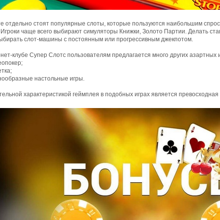
те отдельно стоят популярные слоты, которые пользуются наибольшим спрос
 Игроки чаще всего выбирают симуляторы Книжки, Золото Партии. Делать став
выбирать слот-машины с постоянным или прогрессивным джекпотом.
нет-клубе Супер Слотс пользователям предлагается много других азартных и
еопокер;
тка;
нообразные настольные игры.
ельной характеристикой геймплея в подобных играх является превосходная 