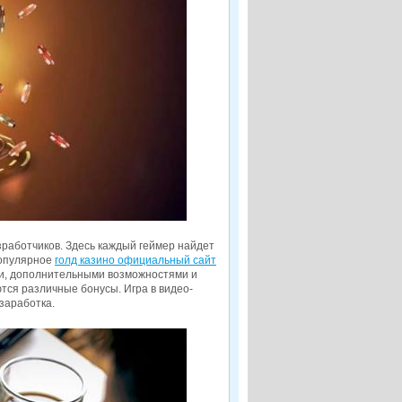
зработчиков. Здесь каждый геймер найдет
Популярное
голд казино официальный сайт
и, дополнительными возможностями и
тся различные бонусы. Игра в видео-
заработка.