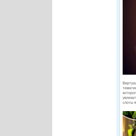
Виртуал
тематик
которо
увлека
слоты 