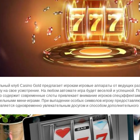
ьный клуб Casino Gold предлагает игрокам игровые аппараты от ведущих ра
у на свое усмотрение. На любом автомате игра будет веселой и успешной. 
го содержит современные слоты привлекает внимание игроков спецэффектам
тельными мини-играми. При выпадении особых символов игроку предоставляю
является одновременно увлекательным досугом и способом дополнительного 