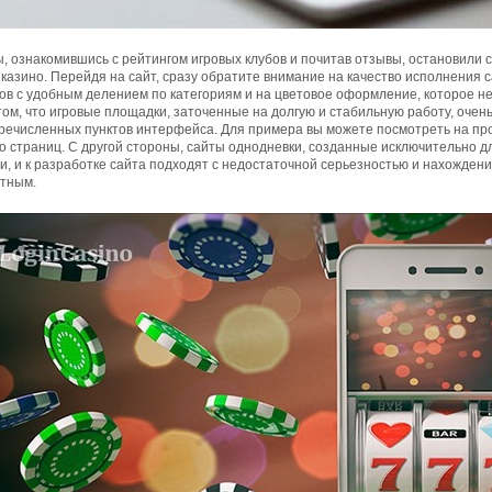
ы, ознакомившись с рейтингом игровых клубов и почитав отзывы, остановили 
казино. Перейдя на сайт, сразу обратите внимание на качество исполнения 
ов с удобным делением по категориям и на цветовое оформление, которое не 
том, что игровые площадки, заточенные на долгую и стабильную работу, очен
речисленных пунктов интерфейса. Для примера вы можете посмотреть на прор
о страниц. С другой стороны, сайты однодневки, созданные исключительно д
, и к разработке сайта подходят с недостаточной серьезностью и нахождени
тным.