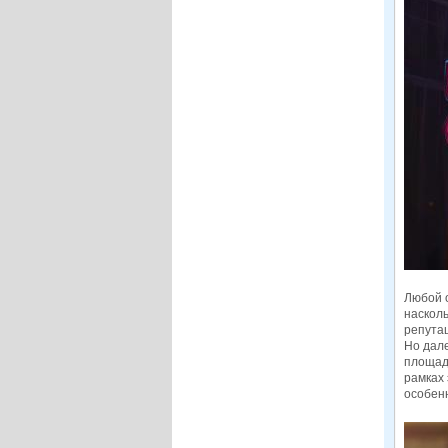
Любой 
насколь
репутац
Но дале
площад
рамках 
особен