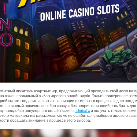
опытный любитель азартных игр, предпочитающий проводить свой досуг на п
ко важен правильный выбор игрового онлайн клуба. Только проверенное врем
ией сможет подарить позитивные эмоции от игрового процесса и даст каждо
ко не каждый новичок способен сразу и без неприятных ошибок выбрать для
ку наподобие популярного онлайн казино
admiral x
и получать только положи
этого материала мы расскажем, как же не ошибиться с выбором игрового зав
ности обращать внимание в процессе этого выбора.