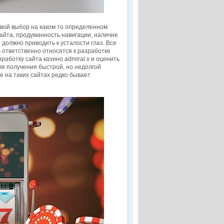
свой выбор на каком то определенном
сайта, продуманность навигации, наличие
должно приводить к усталости глаз. Все
ь ответственно относятся к разработке
аботку сайта казино admiral x и оценить
ля получения быстрой, но недолгой
е на таких сайтах редко бывает