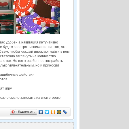
ас удобен а навигация интуитивно
е будем заострять внимание на том, что
бъем, чтобы каждый игрок мог найти в нем
статочно взглянуть на количество
 слотов. Но вот к особенностям работы
лько увлекательным, но и приносил
 ошибочные действия
отов
ят игру
ожно смело заносить их в категорию
Поделиться…