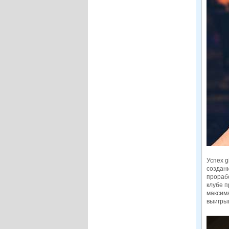
Успех g
создани
прораб
клубе 
максим
выигры