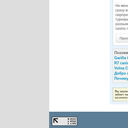
Не мене
сразу 
сюрприз
турнир
разным 
casino 
Просм
Похожи
Garilla
R7 cas
Volna 
Добро 
Почему
Вы зашли
займет п
посетите