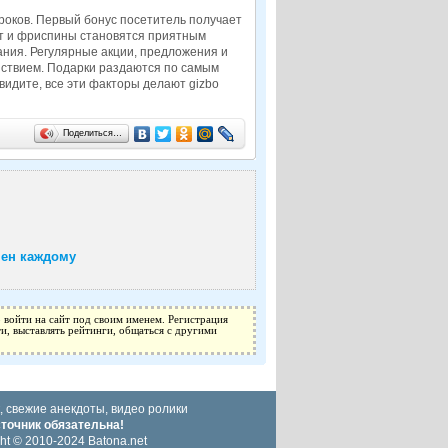
роков. Первый бонус посетитель получает
ит и фриспины становятся приятным
ания. Регулярные акции, предложения и
ствием. Подарки раздаются по самым
видите, все эти факторы делают gizbo
Поделиться…
пен каждому
 войти на сайт под своим именем. Регистрация
и, выставлять рейтинги, общаться с другими
, свежие анекдоты, видео ролики
сточник обязательна!
ght © 2010-2024
Batona.net