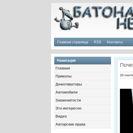
Главная страница
RSS
Контакты
Навигация
Поче
Главная
10 сент
Приколы
Демотиваторы
Автомобили
Знаменитости
Это интересно
Видео
Авторские права