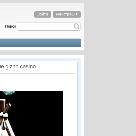
Войти
Регистрация
Поиск
 gizbo casino