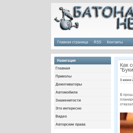
Главная страница
RSS
Контакты
Навигация
Как 
Главная
"Буки
Приколы
3 июня 
Демотиваторы
Автомобили
В прошл
планиро
Знаменитости
отказал
Это интересно
Видео
Авторские права