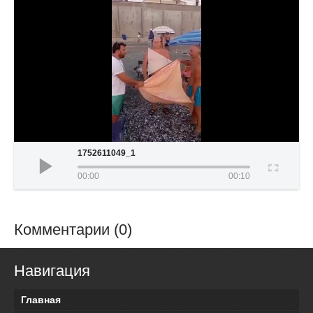
1752611049_1
00:00
00:10
Комментарии (0)
Навигация
Главная