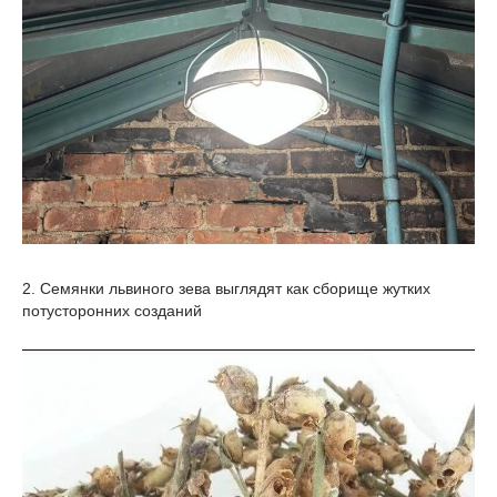
2. Семянки львиного зева выглядят как сборище жутких
потусторонних созданий