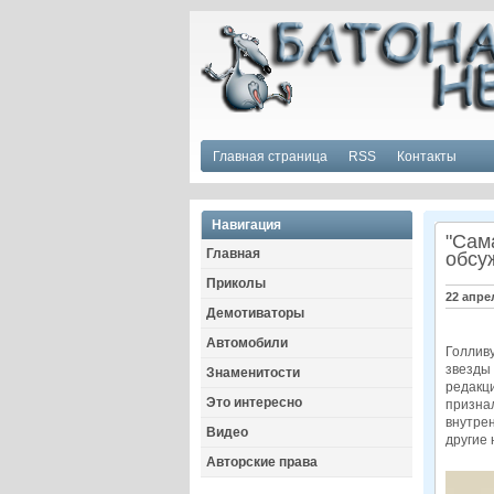
Главная страница
RSS
Контакты
Навигация
"Сам
Главная
обсу
Приколы
22 апре
Демотиваторы
Автомобили
Голливу
звезды 
Знаменитости
редакц
Это интересно
признал
внутрен
Видео
другие 
Авторские права