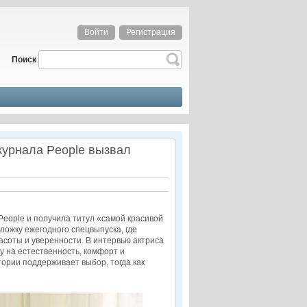
Войти
Регистрация
Поиск
журнала People вызвал
People и получила титул «самой красивой
ложку ежегодного спецвыпуска, где
соты и уверенности. В интервью актриса
у на естественность, комфорт и
тории поддерживает выбор, тогда как