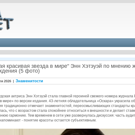
ая красивая звезда в мире" Энн Хэтэуэй по мнению 
ждения (5 фото)
Знаменитости
ля 2026 |
дская актриса Энн Хэтэуэй стала главной героиней свежего номера журнала 
в мире» по версии издания. 43-летняя обладательница «Оскара» украсила об
ия традиционно отмечает знаменитостей, переосмысливающих стандарты кра
ась, что с возрастом стала спокойнее относиться к внешности и делает ставк
нюю гармонию. Тем временем в сети уже развернулась дискуссия: часть ауди
напоминают - понятие красоты остается субъективным.