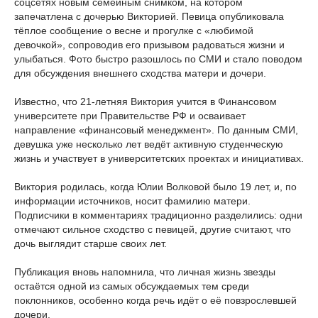
соцсетях новым семейным снимком, на котором
запечатлена с дочерью Викторией. Певица опубликовала
тёплое сообщение о весне и прогулке с «любимой
девочкой», сопроводив его призывом радоваться жизни и
улыбаться. Фото быстро разошлось по СМИ и стало поводом
для обсуждения внешнего сходства матери и дочери.
Известно, что 21-летняя Виктория учится в Финансовом
университете при Правительстве РФ и осваивает
направление «финансовый менеджмент». По данным СМИ,
девушка уже несколько лет ведёт активную студенческую
жизнь и участвует в университетских проектах и инициативах.
Виктория родилась, когда Юлии Волковой было 19 лет, и, по
информации источников, носит фамилию матери.
Подписчики в комментариях традиционно разделились: одни
отмечают сильное сходство с певицей, другие считают, что
дочь выглядит старше своих лет.
Публикация вновь напомнила, что личная жизнь звезды
остаётся одной из самых обсуждаемых тем среди
поклонников, особенно когда речь идёт о её повзрослевшей
дочери.