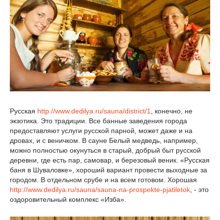
Русская
http://www.dedilya.ru/sauna/district/1
, конечно, не
экзотика. Это традиции. Все банные заведения города
предоставляют услуги русской парной, может даже и на
дровах, и с веничком. В сауне Белый медведь, например,
можно полностью окунуться в старый, добрый быт русской
деревни, где есть пар, самовар, и березовый веник. «Русская
баня в Шуваловке», хороший вариант провести выходные за
городом. В отдельном срубе и на всем готовом. Хорошая
http://www.dedilya.ru/sauna/sauna-na-prospekte-pjatiletok
, - это
оздоровительный комплекс «Изба».