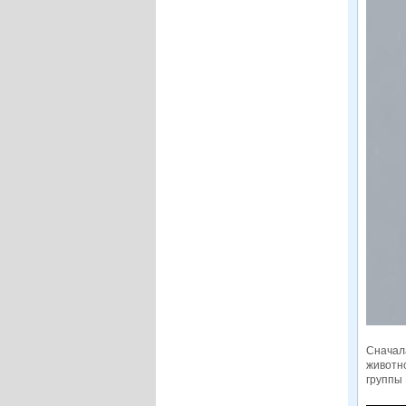
Сначала
животно
группы 