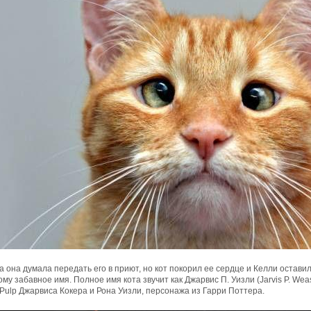
 она думала передать его в приют, но кот покорил ее сердце и Келли оставила
му забавное имя. Полное имя кота звучит как Джарвис П. Уизли (Jarvis P. Weas
Pulp Джарвиса Кокера и Рона Уизли, персонажа из Гарри Поттера.