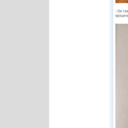
- Он та
крошечн