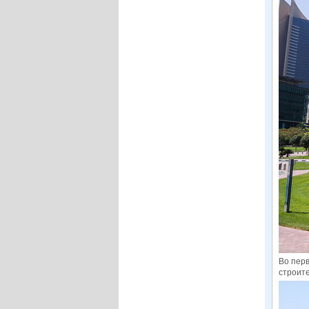
Во перв
строит