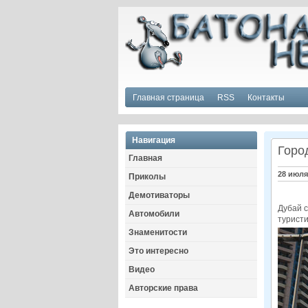
Главная страница
RSS
Контакты
Навигация
Горо
Главная
28 июля
Приколы
Демотиваторы
Дубай с
Автомобили
турист
Знаменитости
Это интересно
Видео
Авторские права