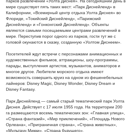
парков развлечений «Уолта Диснея». На сегодняшний день в
мире существует пять таких мест: «Парк Диснейленд» в
Калифорнии, «Всемирный центр отдыха Уолта Диснея» во
Флориде, «Токийский Диснейленд», «Парижский
Диснейленд» и «Гонконгский Диснейленд». Объекты
являются самыми посещаемыми центрами развлечений в
мире. Переступив порог одного из парков, гости тут же с
головой окунаются в сказку, созданную «Уолтом Диснеем».
Посетителей ждут встречи с персонажами анимационных и
художественных фильмов, аттракционы, шоу-программы,
парады, выступления артистов, музыкантов, аниматоров и
многое другое. Любители морского отдыха имеют
возможность совершить круиз на одном из фешенебельных
лайнеров: Disney Magic, Disney Wonder, Disney Dream и
Disney Fantasy.
Парк Диснейленд — самый старый тематический парк Уолта
Диснея. Действует с 17 июля 1955 года. На территории 200
га размещаются восемь тематических зон: «Главная улица»,
«Страна фантазий», «Мир приключений», «Площадь Нового
Орлеана», «Приграничная страна», «Страна животных»,
«Мультаун Микки», «Страна будущего».