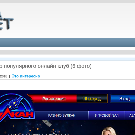
р популярного онлайн клуб (6 фото)
Это интересно
 2018 |