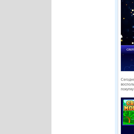
Сегодня
восполь
покупку