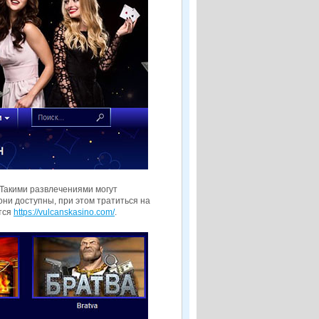
 Такими развлечениями могут
 они доступны, при этом тратиться на
ется
https://vulcanskasino.com/
.