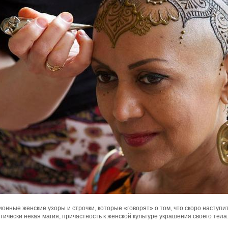
онные женские узоры и строчки, которые «говорят» о том, что скоро наступит
тически некая магия, причастность к женской культуре украшения своего тела