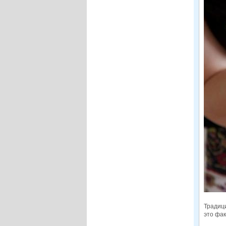
Традици
это фак