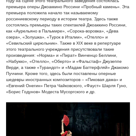
году на сцене этого театрального заведения состоялась
премьера оперы Джоаккино Россини «Пробный камень». Эта
премьера положила начало так называемому
россиниевскому периоду в истории театра. Здесь также
состоялись премьеры таких спектаклей Джоаккино Россини,
как «Аурельяно в Пальмире», «Сорока-воровка», «Дева
озера», «Золушка», «Турок в Италии», «Отелло» и
«Севильский цирюльник». Также в XIX веке в репертуаре
этого театрального учреждения присутствовали такие
произведения: «Норма» и «Пират» Винченцо Беллини,
«Набукко», «Отелло», «Оберто» и «Фальстаф» Джузеппе
Верди, а также «Турандот» и «Мадам Баттерфляй» Джакомо
Пуччини. Кроме того, здесь были поставлены оперные
шедевры иностранных композиторов – «Пиковая дама» и
«Евгений Онегин» Петра Чайковского, «Фауст» Шарля Гуно,
«Борис Годунов» Модеста Мусоргского и др.