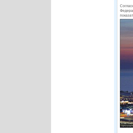
Согласн
Федерац
показат