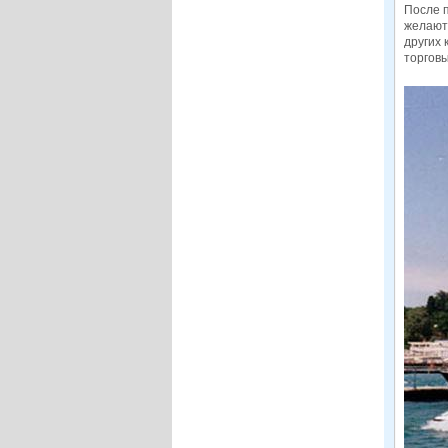
После 
желают 
других 
торговы