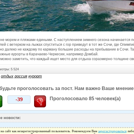
не морем и пляжами едиными. С наступлением зимнего сезона начинается пор
ей с ветерком на лыжах спуститься с гор приведут в тот же Сочи, где Олимп
 но далеко не каждому по карману большие расходы на пребывание в Сочи. Т
ыжные курорты в Карачаево-Черкесии, например Домбай.
 можно заметить, что каждый ищет место для отдыха соразмерно толщине сво
тры: 5 524
отдых
россия
курорт
будьте проголосовать за пост. Нам важно Ваше мнение
Проголосовало
85
человек(а)
-39
е новости:
 на сайт как незарегистрированный пользователь. Рекомендуем Вам
зарегистрироваться
либо