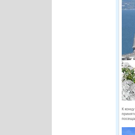
К концу
принят
посеща