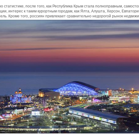
о статистике, после того, как Республика Крым стала полноправным, самост
ии, интерес к таким курортным городам, как Ялта, Алушта, Херсон, Евпатори
ель. Кроме того, россиян привлекает сравнительно недорогой рынок недвижи