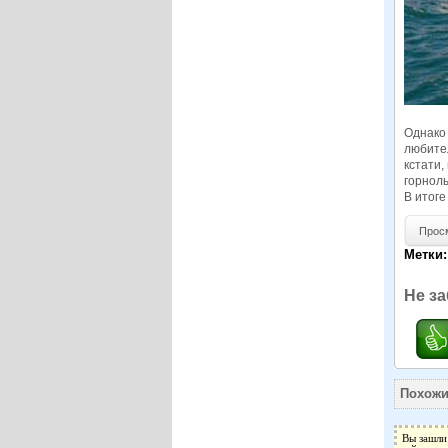
Однако 
любител
кстати,
горнол
В итоге
Просмо
Метки:
Не за
Похожи
Вы зашли