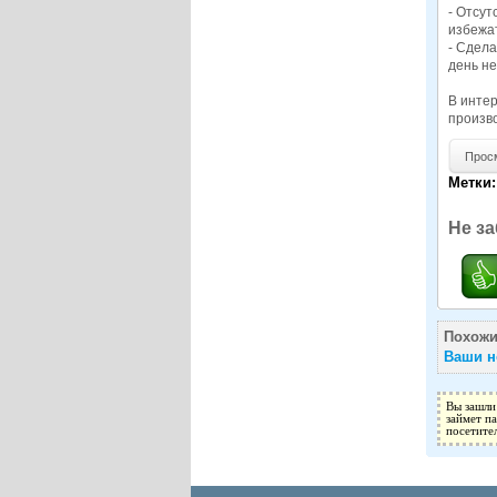
- Отсут
избежат
- Сдела
день не
В интер
произв
Просмо
Метки:
Не за
Похожи
Ваши н
Вы зашли
займет п
посетите