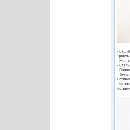
- Башм
травмы
- Жестк
- Стель
- Подош
- Точны
ботиноч
- Катег
ботино