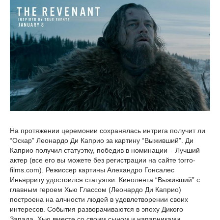
На протяжении церемонии сохранялась интрига получит ли
“Оскар” Леонардо Ди Каприо за картину “Выживший”. Ди
Каприо получил статуэтку, победив в номинации – Лучший
актер (все его вы можете без регистрации на сайте torro-
films.com). Режиссер картины Алехандро Гонсалес
Иньярриту удостоился статуэтки. Кинолента “Выживший” с
главным героем Хью Глассом (Леонардо Ди Каприо)
построена на алчности людей в удовлетворении своих
интересов. События разворачиваются в эпоху Дикого
Запада. Хью вместе со своим сыном и напарниками