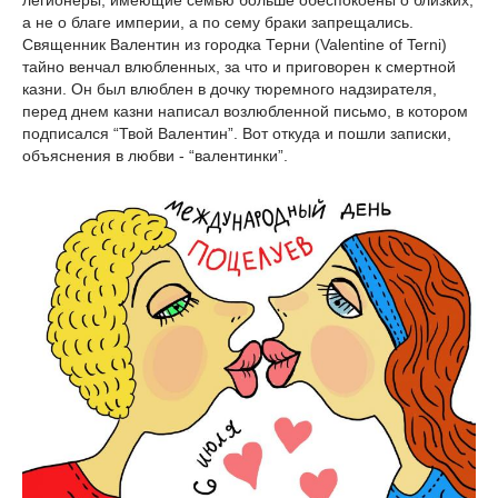
легионеры, имеющие семью больше обеспокоены о близких,
а не о благе империи, а по сему браки запрещались.
Священник Валентин из городка Терни (Valentine of Terni)
тайно венчал влюбленных, за что и приговорен к смертной
казни. Он был влюблен в дочку тюремного надзирателя,
перед днем казни написал возлюбленной письмо, в котором
подписался “Твой Валентин”. Вот откуда и пошли записки,
объяснения в любви - “валентинки”.