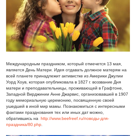
Международным праздником, который отмечется 13 мая,
является День Матери. Идея отдавать должное матерям на
всей планете принадлежит активистке из Америки Джулии
Уорд Хоув, которая опубликовала в 1827 г. воззвание Дня
матери и преподавательницы, проживающей в Графтоне,
Западной Вирджинии Анне Джарвис, организовавшей в 1907
году мемориальную церемонию, посвященную своей
ушедшей в иной мир мамы. Познакомиться с интересными
фактами празднования тех или иных дат можно,
обратившись на
http://www.beefreef.ru/поводы-для-
праздника/80.php
.