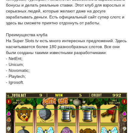
бонусы и делать реальные ставки. Этот клуб для взрослых и
серьезных людей, которые желают даже на досуге
зарабатывать деньги. Есть официальный сайт супер слотс и
здесь вы сможете приятно отдохнуть от работы.
Преимущества клуба
На Super Slots tv есть много интересных предложений. Здесь
насчитывается более 180 разнообразных слотов. Все они
были созданы такими известными разработчиками:
- NetEnt;
- Unicum;
- Novomatic;
- Playtech;
- Igrosoft.