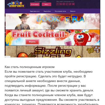
Как стать полноценным игроком
Если вы пожелаете стать участником клуба, необходимо
пройти регистрацию. Сделать это будет нетрудно. В
специальной анкете необходимо внести данные,
подтвердить информацию. После регистрации у вас
появится личный аккаунт, где вы сможете хранить деньги.
Когда вы станете полноценным членом клуба, вам будут
доступны выгодные предложения. Вы сможете участвовать в
конкурсах, турнирах. Появляется возможность зарабатывать