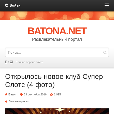
Войти
BATONA.NET
Развлекательный портал
Полная версия сайта
Открылось новое клуб Супер
Слотс (4 фото)
Baton
29 сентября 2016
1 995
Это интересно