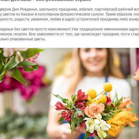
дверии Дня Рожденья, школьного праздника, юбилея, партнёрской рабочей вс
ку цветов по Казани в популярном флористическом салоне. Таким образом, п
рности, радости, уважения, любви в адрес устроителей праздника либо конкр
жденья без цветов просто невозможен! Уже традиционно именинникам адресуе
пионов, георгин. Вне зависимости от того, где происходит праздник, гости ст
ально упакованные цветы.