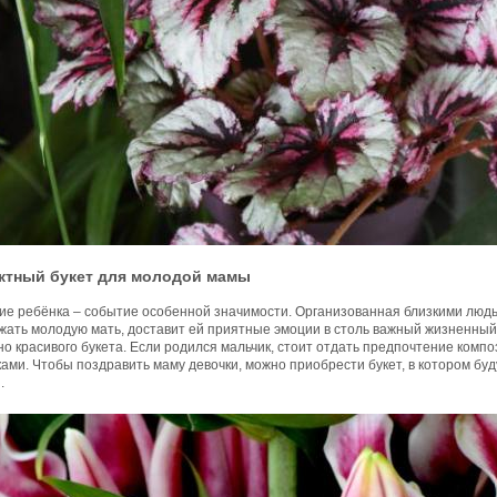
тный букет для молодой мамы
ие ребёнка – событие особенной значимости. Организованная близкими людь
жать молодую мать, доставит ей приятные эмоции в столь важный жизненный 
о красивого букета. Если родился мальчик, стоит отдать предпочтение комп
ами. Чтобы поздравить маму девочки, можно приобрести букет, в котором бу
.