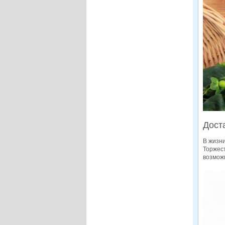
Доста
В жизни
Торжес
возможн