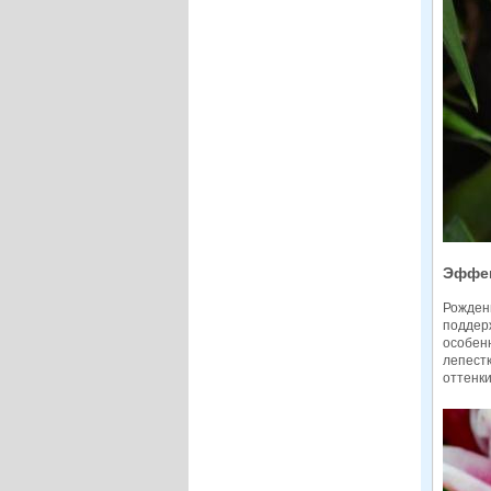
Эффек
Рожден
поддер
особенн
лепестк
оттенки