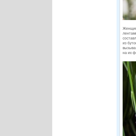
Женщин
лентами
составл
из буто
вызыва
на их 