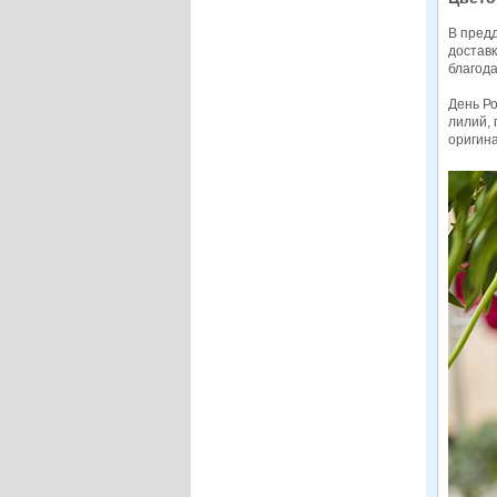
В пред
достав
благода
День Ро
лилий, 
оригин