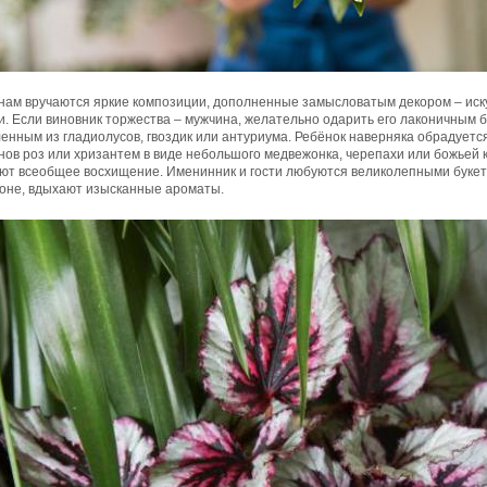
ам вручаются яркие композиции, дополненные замысловатым декором – иск
. Если виновник торжества – мужчина, желательно одарить его лаконичным 
енным из гладиолусов, гвоздик или антуриума. Ребёнок наверняка обрадует
нов роз или хризантем в виде небольшого медвежонка, черепахи или божьей
ют всеобщее восхищение. Именинник и гости любуются великолепными букет
фоне, вдыхают изысканные ароматы.