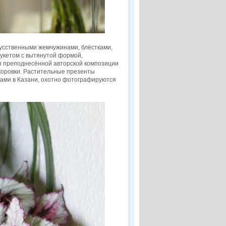
усственными жемчужинами, блёстками,
букетом с вытянутой формой,
ся преподнесённой авторской композиции
 коровки. Растительные презенты
ами в Казани, охотно фотографируются