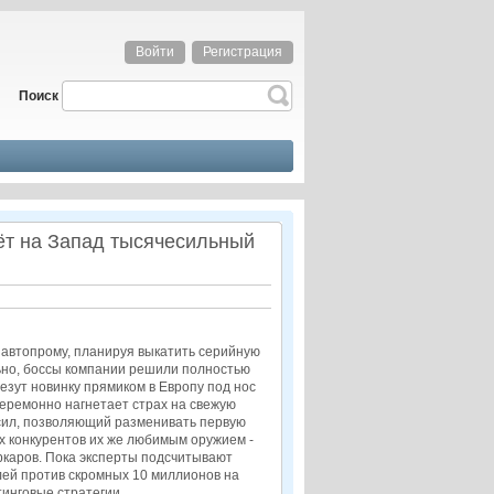
Войти
Регистрация
Поиск
ёт на Запад тысячесильный
 автопрому, планируя выкатить серийную
льно, боссы компании решили полностью
везут новинку прямиком в Европу под нос
еремонно нагнетает страх на свежую
х сил, позволяющий разменивать первую
х конкурентов их же любимым оружием -
ркаров. Пока эксперты подсчитывают
ей против скромных 10 миллионов на
инговые стратегии.