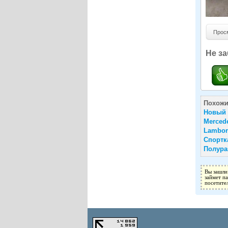
Просм
Не за
Похожи
Новый 
Merced
Lambor
Спортка
Полура
Вы зашли
займет п
посетите