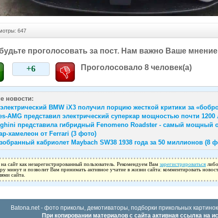
отры: 647
будьте проголосовать за пост. Нам важно Ваше мнение
Проголосовало
8
человек(а)
+6
е новости:
электрический BMW iX3 получил порцию жесткой критики за «бобро
es-AMG представил электрический суперкар мощностью почти 1200 
ghini представила гибридный Fenomeno Roadster - самый мощный о
р-хамелеон от Ferrari (3 фото)
зобранный кабриолет Maybach SW38 1938 года за 50 миллионов (8 ф
 на сайт как незарегистрированный пользователь. Рекомендуем Вам
зарегистрироваться
либо
ару минут и позволит Вам принимать активное учатие в жизни сайта: комментировать новост
лями сайта.
Batona.net - фото приколы, демотиваторы, подборки прикольных картинок
При копировании материалов с сайта активная ссылка на и