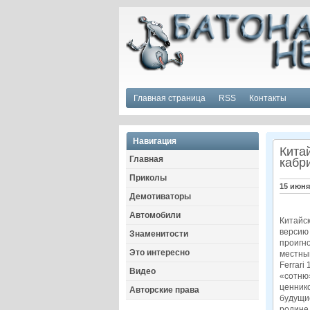
Главная страница
RSS
Контакты
Навигация
Кита
Главная
кабр
Приколы
15 июня
Демотиваторы
Автомобили
Китайс
версию 
Знаменитости
проигно
Это интересно
местны
Ferrari
Видео
«сотню»
ценнико
Авторские права
будущи
родине