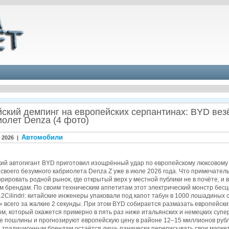
йский демпинг на европейских серпантинах: BYD вез
иолет Denza (4 фото)
Автомобили
 2026 |
кий автогигант BYD приготовил изощрённый удар по европейскому люксовому
своего безумного кабриолета Denza Z уже в июле 2026 года. Что примечате
рировать родной рынок, где открытый верх у местной публики не в почёте, и 
м брендам. По своим техническим аппетитам этот электрический монстр бесц
 12Cilindri: китайские инженеры упаковали под капот табун в 1000 лошадины
 всего за жалкие 2 секунды. При этом BYD собирается размазать европейски
м, который окажется примерно в пять раз ниже итальянских и немецких супе
е пошлины и прогнозируют европейскую цену в районе 12–15 миллионов рубл
, традиционным брендам остаётся лишь панически переписывать свои маркет