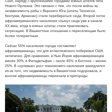
США, наряду с крупнейшими городами южных штатов типа
Нового Орлеана. Это связано с тем, что после войны за
независимость рабы с Верхнего Юга (штаты Теннесси,
Кентукки, Арканзас) стали перебираться сюда. Второй поток
афроамериканского населения хлынул сюда уже в начале
XX века, когда в южных штатах стали практиковать
сегрегацию. В Вашингтоне отношение к переселенцам было
более толерантным.
Сейчас 55% населения города составляют
афроамериканцы, что для атлантического побережья США
нетипично. Для сравнения, в Нью-Йорке афроамериканцев
менее 30%, в Филадельфии – около 45%, в Бостоне – менее
25%. В «нулевые» рост темнокожего населения замедлился
из-за того, что недвижимость в Вашингтоне подорожала, и
многие афроамериканцы переехали в пригороды.