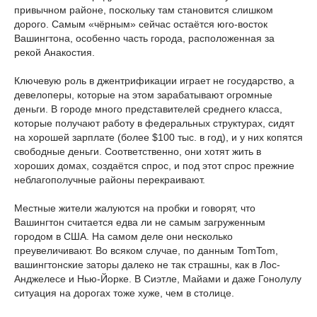
привычном районе, поскольку там становится слишком
дорого. Самым «чёрным» сейчас остаётся юго-восток
Вашингтона, особенно часть города, расположенная за
рекой Анакостия.
Ключевую роль в джентрификации играет не государство, а
девелоперы, которые на этом зарабатывают огромные
деньги. В городе много представителей среднего класса,
которые получают работу в федеральных структурах, сидят
на хорошей зарплате (более $100 тыс. в год), и у них копятся
свободные деньги. Соответственно, они хотят жить в
хороших домах, создаётся спрос, и под этот спрос прежние
неблагополучные районы перекраивают.
Местные жители жалуются на пробки и говорят, что
Вашингтон считается едва ли не самым загруженным
городом в США. На самом деле они несколько
преувеличивают. Во всяком случае, по данным TomTom,
вашингтонские заторы далеко не так страшны, как в Лос-
Анджелесе и Нью-Йорке. В Сиэтле, Майами и даже Гонолулу
ситуация на дорогах тоже хуже, чем в столице.