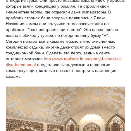
отнюдь не турки. Они просто позаимствовали идею у арабов,
которые взяли концепцию у римлян. Те строили свои
знаменитые терпы, где отдыхали даже императоры. В
арабских странах бани впервые появились в 7 веке.
Название хамам они получили от словосочетания на
арабском - "распространяющие тепло". Это слово прочно
вошло в обиход у турков, но потеряло одну букву "м".
Сегодня попариться в хамаме можно в многочисленных
комплексах отдыха, многие даже строят их дома вместо
традиционной бани. Сделать это легко, ведь на сайте
интернет-магазина
http://www.teplodar.in.ua/krany-i-smesiteli-
dlya-hammama/
представлены надежные и недорогие
комплектующие, которые позволят построить настоящие
хамамы.