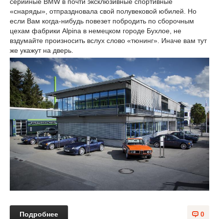
серийные BMW в почти эксклюзивные спортивные
«снаряды», отпраздновала свой полувековой юбилей. Но
если Вам когда-нибудь повезет побродить по сборочным
цехам фабрики Alpina в немецком городе Бухлое, не
вздумайте произносить вслух слово «тюнинг». Иначе вам тут
же укажут на дверь.
Подробнее
0