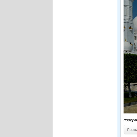
прогул
Просм