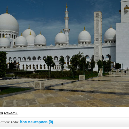
ка
мечеть
Комментариев (0)
отров:
4 562