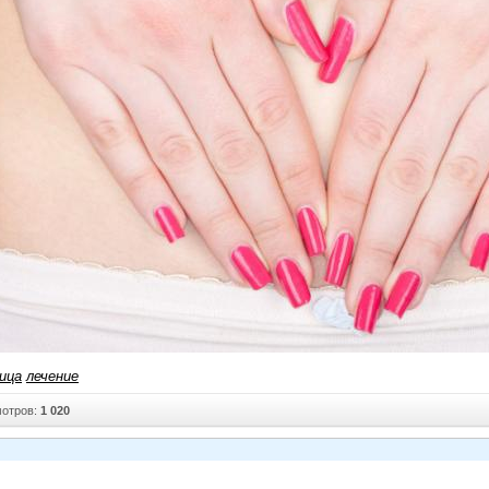
ица
лечение
отров:
1 020