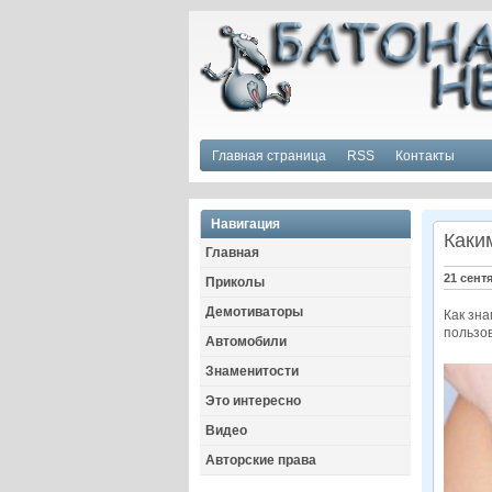
Главная страница
RSS
Контакты
Навигация
Каки
Главная
21 сент
Приколы
Демотиваторы
Как зна
пользов
Автомобили
Знаменитости
Это интересно
Видео
Авторские права