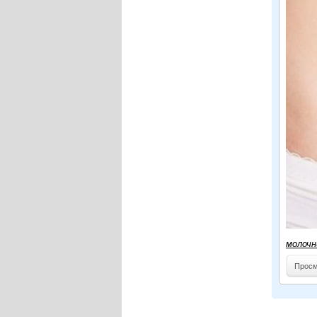
молочн
Просм