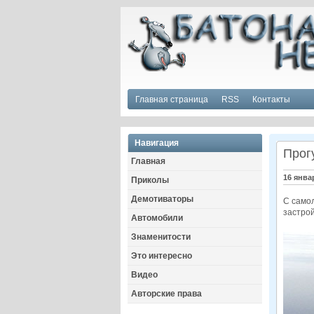
Главная страница
RSS
Контакты
Навигация
Прог
Главная
16 янва
Приколы
Демотиваторы
С самол
застрой
Автомобили
Знаменитости
Это интересно
Видео
Авторские права