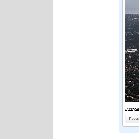
прогул
Просм