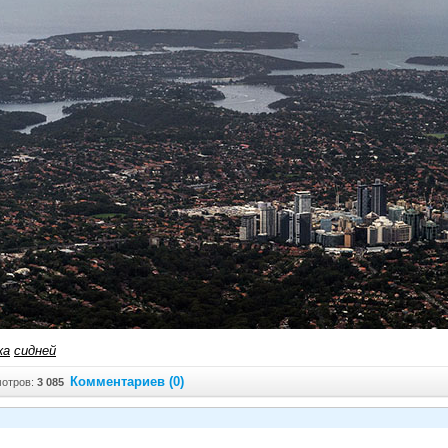
ка
сидней
Комментариев (0)
отров:
3 085