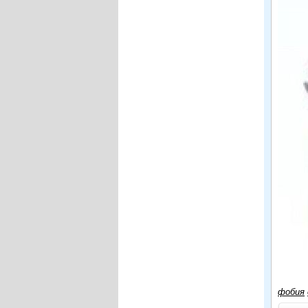
фобия