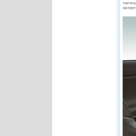
тактил
эксперт