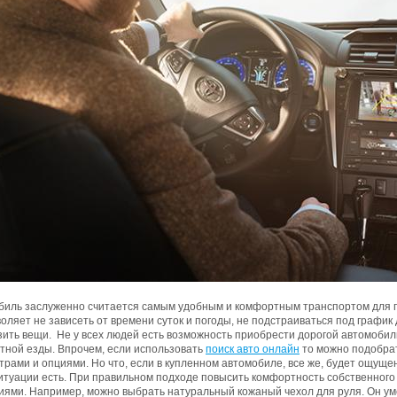
биль заслуженно считается самым удобным и комфортным транспортом для п
оляет не зависеть от времени суток и погоды, не подстраиваться под графи
ить вещи. Не у всех людей есть возможность приобрести дорогой автомобиль
тной езды. Впрочем, если использовать
поиск авто онлайн
то можно подобрат
рами и опциями. Но что, если в купленном автомобиле, все же, будет ощущ
ситуации есть. При правильном подходе повысить комфортность собственног
иями. Например, можно выбрать натуральный кожаный чехол для руля. Он у