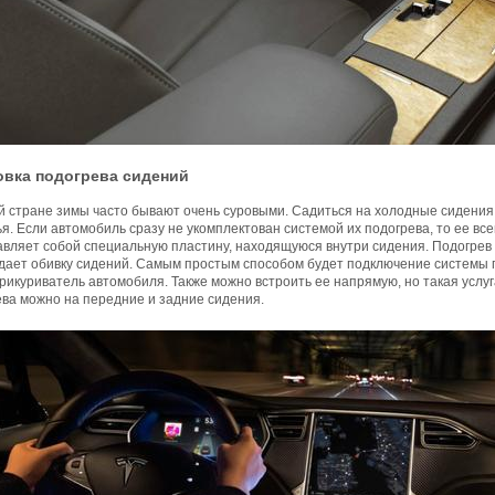
овка подогрева сидений
й стране зимы часто бывают очень суровыми. Садиться на холодные сидения
я. Если автомобиль сразу не укомплектован системой их подогрева, то ее вс
вляет собой специальную пластину, находящуюся внутри сидения. Подогрев 
дает обивку сидений. Самым простым способом будет подключение системы п
рикуриватель автомобиля. Также можно встроить ее напрямую, но такая услу
ева можно на передние и задние сидения.