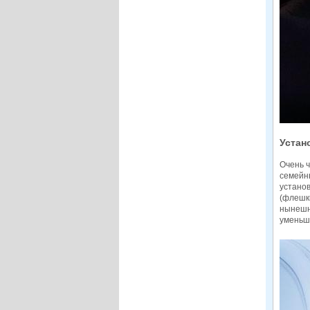
Устан
Очень ч
семейны
устано
(флешки
нынешни
уменьш