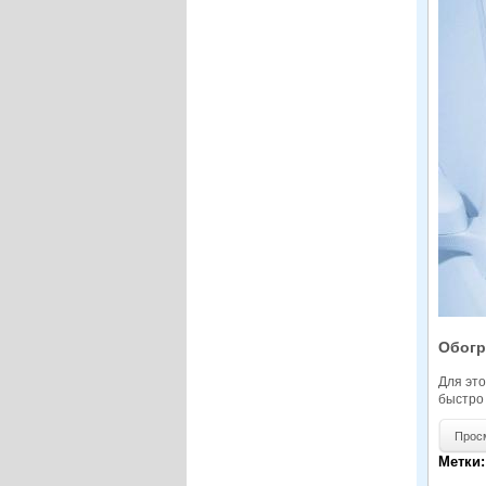
Обогр
Для это
быстро 
Просмо
Метки: