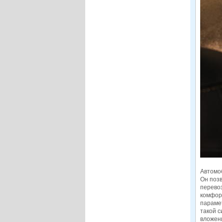
Автомо
Он позв
перевоз
комфор
парамет
такой 
вложен