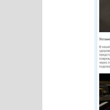
Устан
В наше
здоровь
предста
повреж
через п
подогр