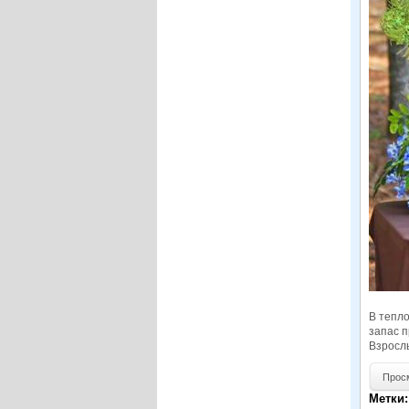
В тепло
запас п
Взрослы
Просм
Метки: