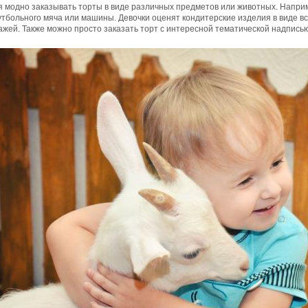
 модно заказывать торты в виде различных предметов или животных. Наприм
утбольного мяча или машины. Девочки оценят кондитерские изделия в виде 
жей. Также можно просто заказать торт с интересной тематической надписью