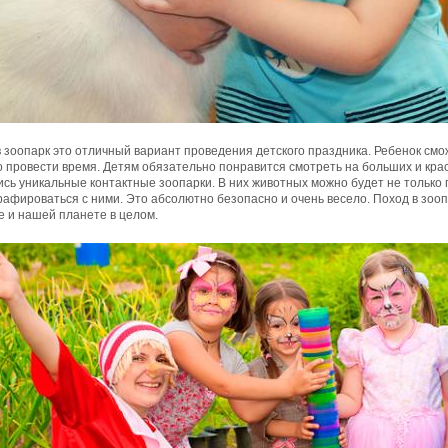
 зоопарк это отличный вариант проведения детского праздника. Ребенок смож
 провести время. Детям обязательно понравится смотреть на больших и кра
сь уникальные контактные зоопарки. В них животных можно будет не только по
афироваться с ними. Это абсолютно безопасно и очень весело. Поход в зоо
е и нашей планете в целом.