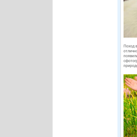
Поход в
отлично
появили
сфотогр
природ