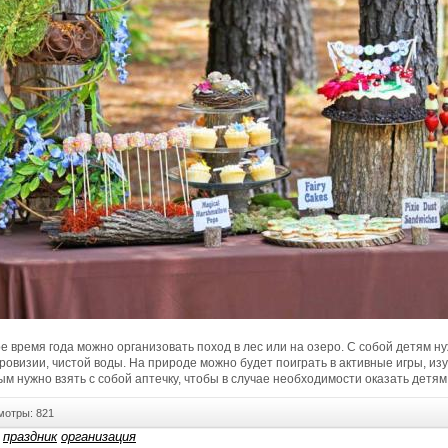
е время года можно организовать поход в лес или на озеро. С собой детям н
ровизии, чистой воды. На природе можно будет поиграть в активные игры, и
м нужно взять с собой аптечку, чтобы в случае необходимости оказать дет
отры: 821
праздник
организация