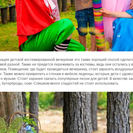
зация детской костюмированной вечеринки это также хороший способ сделат
мой разной. Также не придется переживать за костюмы, ведь они остались у
ков. Помещение, где будет проводиться вечеринка, стоит украсить воздушн
. Также можно прикрепить к стенам и мебели леденцы, которые дети с удов
 о музыке. Стоит заранее скачать популярные песни для детей. В качестве з
, бутерброды, соки. Слишком много сладостей не стоит использовать.