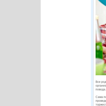
Все род
организ
повода.
Сама по
провед
торжест