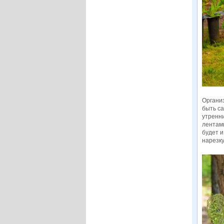
Органи
быть са
утренни
лентами
будет и
нарезку