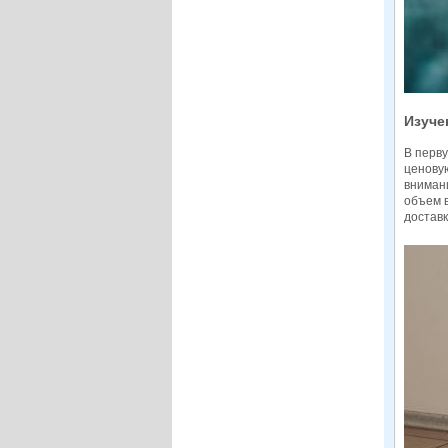
Изуче
В перву
ценовую
вниман
объем в
доставк