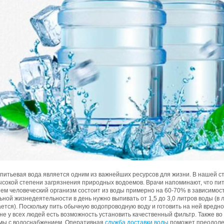
 питьевая вода является одним из важнейших ресурсов для жизни. В нашей с
ысокой степени загрязнения природных водоемов. Врачи напоминают, что пит
ем человеческий организм состоит из воды примерно на 60-70% в зависимост
ной жизнедеятельности в день нужно выпивать от 1,5 до 3,0 литров воды (в
тся). Поскольку пить обычную водопроводную воду и готовить на ней вредно
не у всех людей есть возможность установить качественный фильтр. Также в
мы с водоснабжением. Оперативная
служба доставки воды
поможет преодолет