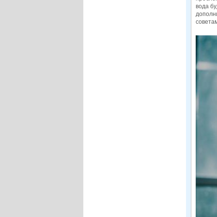
вода бу
дополни
советам