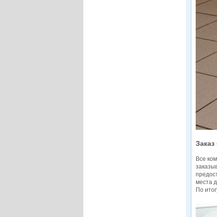
Заказ
Все ко
заказы
предост
места д
По итог