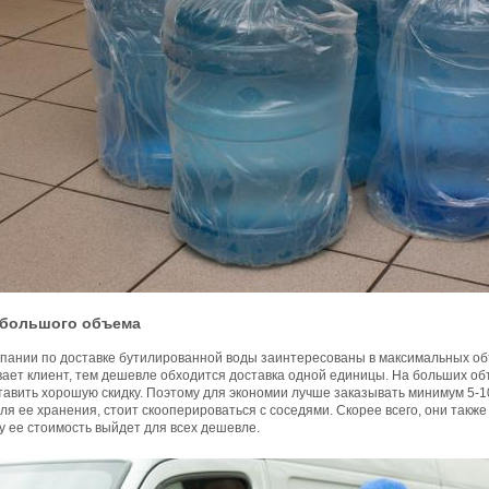
 большого объема
мпании по доставке бутилированной воды заинтересованы в максимальных о
вает клиент, тем дешевле обходится доставка одной единицы. На больших об
авить хорошую скидку. Поэтому для экономии лучше заказывать минимум 5-10
ля ее хранения, стоит скооперироваться с соседями. Скорее всего, они такж
у ее стоимость выйдет для всех дешевле.