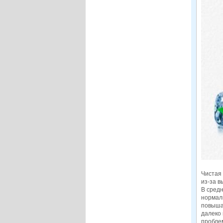
Чистая
из-за в
В средн
нормаль
повышае
далеко 
пробле