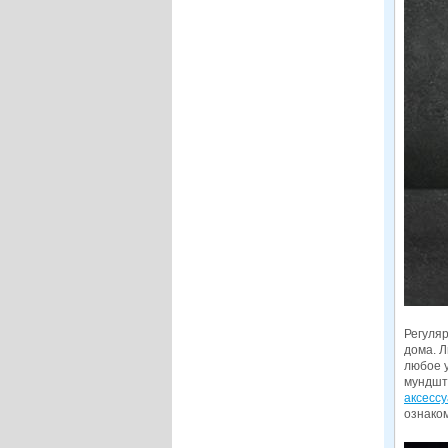
Регуляр
дома. Л
любое у
мундшт
аксесс
ознако