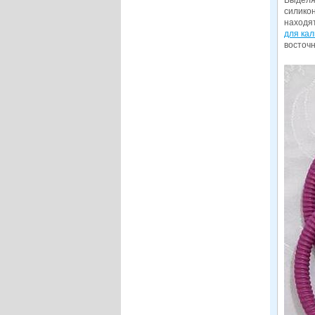
Выделя
силикон
находят
для кал
восточн