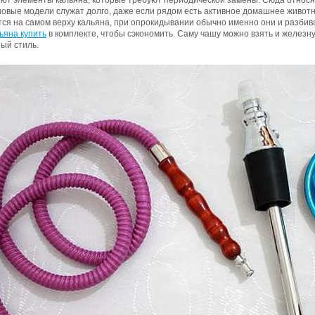
ют элементы кальяна, которые требуют периодической замены. Сюда относя
овые модели служат долго, даже если рядом есть активное домашнее животн
ся на самом верху кальяна, при опрокидывании обычно именно они и разбив
ьяна купить
в комплекте, чтобы сэкономить. Саму чашу можно взять и железн
ый стиль.