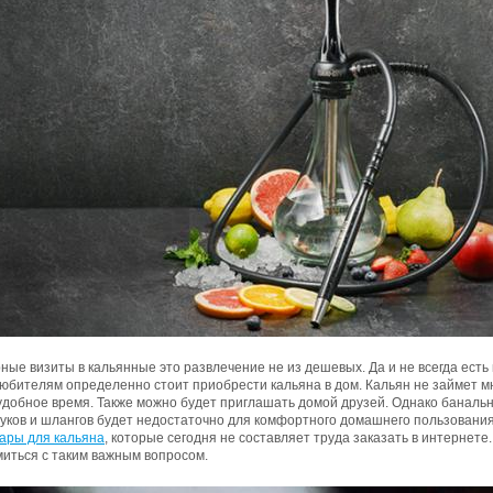
ные визиты в кальянные это развлечение не из дешевых. Да и не всегда ест
юбителям определенно стоит приобрести кальяна в дом. Кальян не займет мно
добное время. Также можно будет приглашать домой друзей. Однако банально
уков и шлангов будет недостаточно для комфортного домашнего пользовани
уары для кальяна
, которые сегодня не составляет труда заказать в интернете
миться с таким важным вопросом.