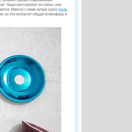
т шланги, однако современные
ое. Чаши изготовляют из глины, они
аются. Вместе с ними лучше сразу
уголь
ую, но это испортит общую атмосферу и