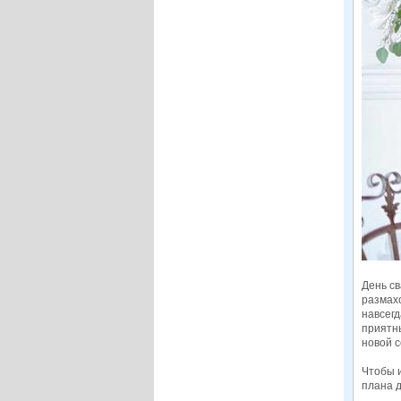
День с
размахо
навсегд
приятн
новой с
Чтобы и
плана д