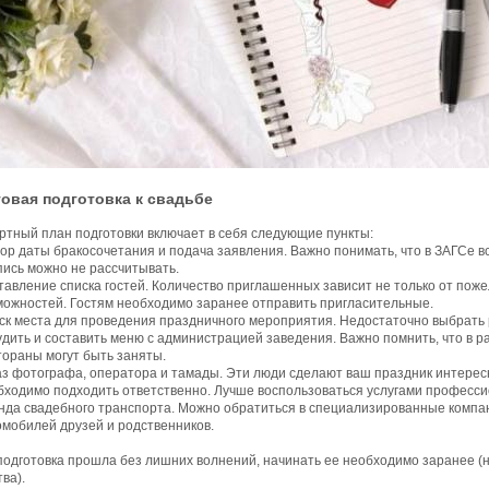
овая подготовка к свадьбе
ртный план подготовки включает в себя следующие пункты:
ор даты бракосочетания и подача заявления. Важно понимать, что в ЗАГСе в
пись можно не рассчитывать.
тавление списка гостей. Количество приглашенных зависит не только от пож
можностей. Гостям необходимо заранее отправить пригласительные.
ск места для проведения праздничного мероприятия. Недостаточно выбрать 
удить и составить меню с администрацией заведения. Важно помнить, что в р
тораны могут быть заняты.
аз фотографа, оператора и тамады. Эти люди сделают ваш праздник интерес
бходимо подходить ответственно. Лучше воспользоваться услугами професси
нда свадебного транспорта. Можно обратиться в специализированные компан
омобилей друзей и родственников.
одготовка прошла без лишних волнений, начинать ее необходимо заранее (не
ва).