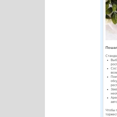
Пошаг
Станда
Выб
рос
Сос
воз
Пои
обс
рес
Зак
нео
Аре
авт
Чтобы п
торжест