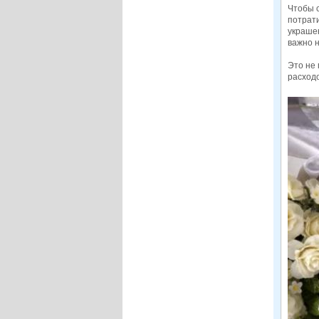
Чтобы с
потрати
украшен
важно 
Это не 
расходо