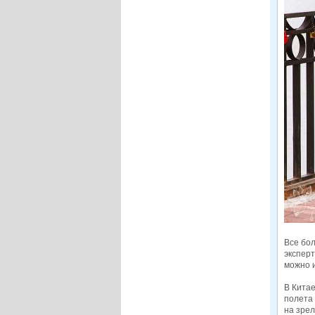
Все бо
эксперт
можно 
В Китае
полета 
на зре