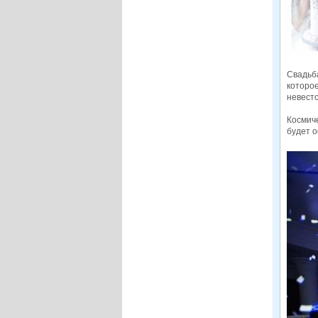
Свадьба
которое
невесто
Космич
будет о