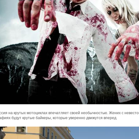
сия на крутых мотоциклах впечатляет своей необычностью. Жених с невестой
афиях будут крутые байкеры, которые уверенно движутся вперед.