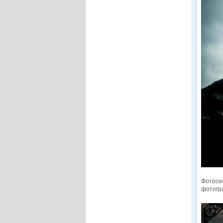
Фотосес
фотогр