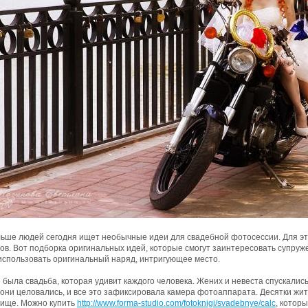
льше людей сегодня ищет необычные идеи для свадебной фотосессии. Для э
ов. Вот подборка оригинальных идей, которые смогут заинтересовать супру
использовать оригинальный наряд, интригующее место.
 была свадьба, которая удивит каждого человека. Жених и невеста спускалис
они целовались, и все это зафиксировала камера фотоаппарата. Десятки жи
лище. Можно купить
http://www.forma-studio.com/fotoknigi/svadebnye/calc
, котор