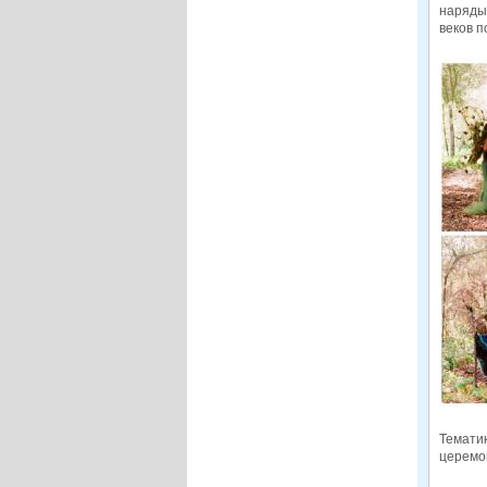
наряды
веков п
Тематик
церемон