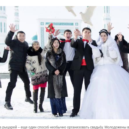
а рыцарей – еще один способ необычно организовать свадьбу. Молодожены вм