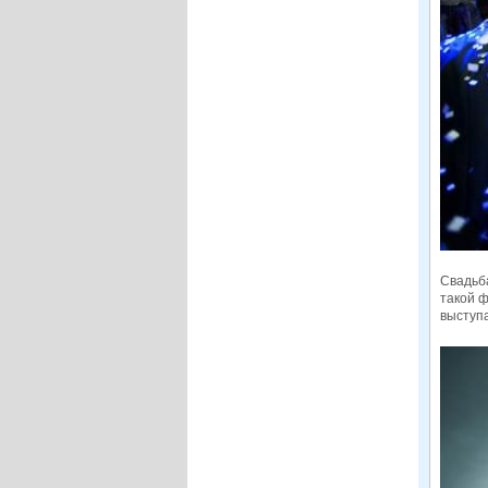
Свадьба
такой 
выступа