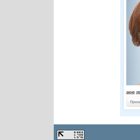
акне
л
Просм