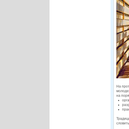
На про
молодеж
на пор
орг
раз
пра
Традици
словить