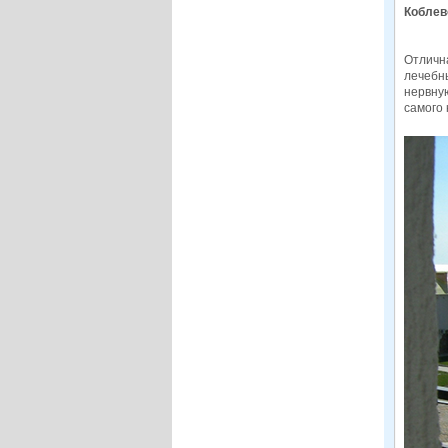
Коблев
Отличн
лечебны
нервну
самого 