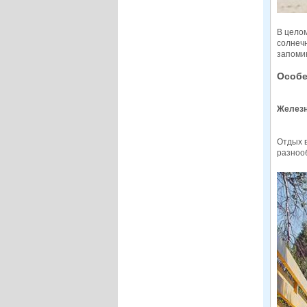
В цело
солнечн
запоми
Особе
Железн
Отдых в
разноо