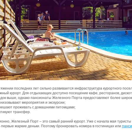
тяжении последних лет сильно развивается инфраструктура курортного посел
ный курорт. Для отдыхающих доступно посещение кафе, ресторанов, дискоте
ядок выше, однако пансионаты Железного Порта предоставляют более широки
анизовывают мероприятия и экскурсии;
решают проживать с домашними питомцами;
ктикуют трансфер.
онно, Железный Порт – это самый ранний курорт. Уже с начала мая туристы 
 первые жаркие деньки. Поэтому бронировать номера в гостиницах или
панси