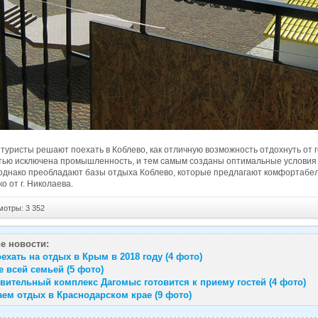
туристы решают поехать в Коблево, как отличную возможность отдохнуть от 
тью исключена промышленность, и тем самым созданы оптимальные условия 
 однако преобладают базы отдыха Коблево, которые предлагают комфортабе
о от г. Николаева.
тры: 3 352
е новости:
ехать на отдых в Крым в 2018 году (4 фото)
е всей семьей (5 фото)
вительный комплекс Дагомыс готовится к приему гостей (4 фото)
ем отдых в Краснодарском крае (9 фото)