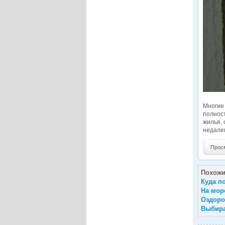
Многие 
полнос
жилья,
недалек
Просмо
Похожи
Куда по
На мор
Оздоро
Выбира