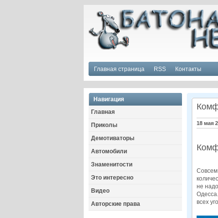
Главная страница
RSS
Контакты
Навигация
Комф
Главная
18 мая 
Приколы
Демотиваторы
Комф
Автомобили
Знаменитости
Совсем 
Это интересно
количе
не над
Видео
Одесса.
всех уг
Авторские права