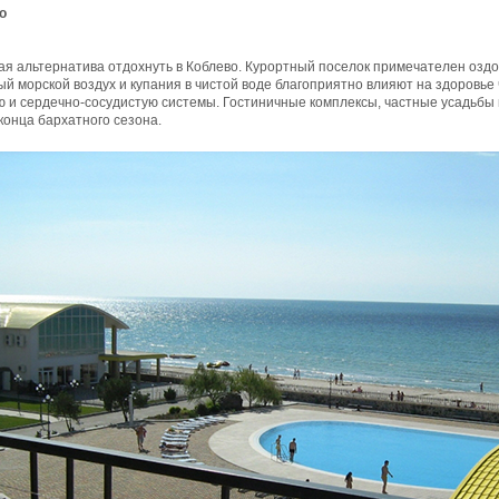
о
ая альтернатива отдохнуть в Коблево. Курортный поселок примечателен оз
й морской воздух и купания в чистой воде благоприятно влияют на здоровье 
ю и сердечно-сосудистую системы. Гостиничные комплексы, частные усадьбы
конца бархатного сезона.