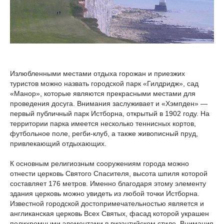
Излюбленными местами отдыха горожан и приезжих
туристов можно назвать городской парк «Гилдридж», сад
«Манор», которые являются прекрасными местами для
проведения досуга. Внимания заслуживает и «Хэмпден» —
первый публичный парк Истборна, открытый в 1902 году. На
территории парка имеется несколько теннисных кортов,
футбольное поле, регби-клуб, а также живописный пруд,
привлекающий отдыхающих.
К основным религиозным сооружениям города можно
отнести церковь Святого Спасителя, высота шпиля которой
составляет 176 метров. Именно благодаря этому элементу
здания церковь можно увидеть из любой точки Истборна.
Известной городской достопримечательностью является и
англиканская церковь Всех Святых, фасад которой украшен
полихромными элементами в византийском стиле. Внимания