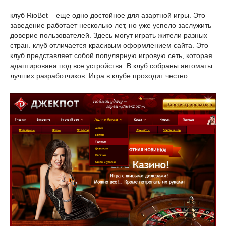
клуб RioBet – еще одно достойное для азартной игры. Это
заведение работает несколько лет, но уже успело заслужить
доверие пользователей. Здесь могут играть жители разных
стран. клуб отличается красивым оформлением сайта. Это
клуб представляет собой популярную игровую сеть, которая
адаптирована под все устройства. В клуб собраны автоматы
лучших разработчиков. Игра в клубе проходит честно.