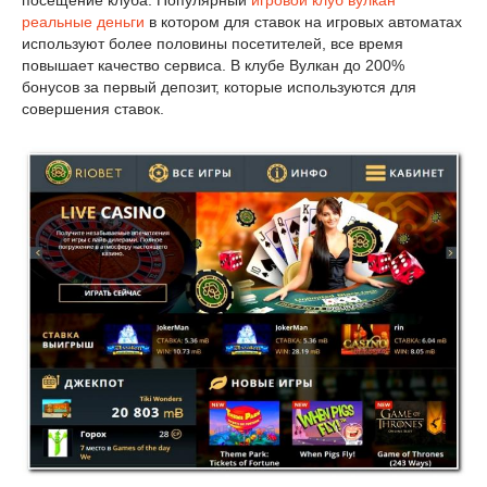
реальные деньги
в котором для ставок на игровых автоматах
используют более половины посетителей, все время
повышает качество сервиса. В клубе Вулкан до 200%
бонусов за первый депозит, которые используются для
совершения ставок.