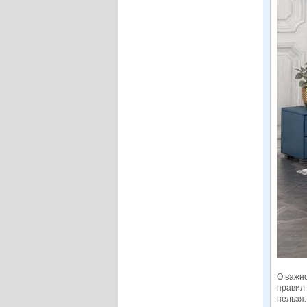
О важн
правил 
нельзя.