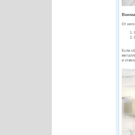
Внима
От него
Если сб
металл
и отве