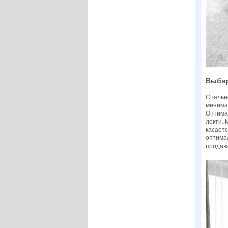
Выбир
Спально
минимал
Оптимал
локти. 
касаетс
оптимал
продаж