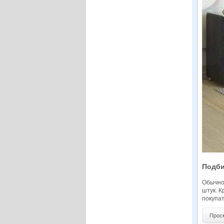
Подби
Обычно 
штук. К
покупат
Просм