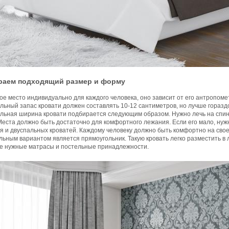
аем подходящий размер и форму
е место индивидуально для каждого человека, оно зависит от его антропоме
ьный запас кровати должен составлять 10-12 сантиметров, но лучше гораздо
ьная ширина кровати подбирается следующим образом. Нужно лечь на спину, 
Места должно быть достаточно для комфортного лежания. Если его мало, нуж
я и двуспальных кроватей. Каждому человеку должно быть комфортно на свое
ьным вариантом является прямоугольник. Такую кровать легко разместить в л
е нужные матрасы и постельные принадлежности.