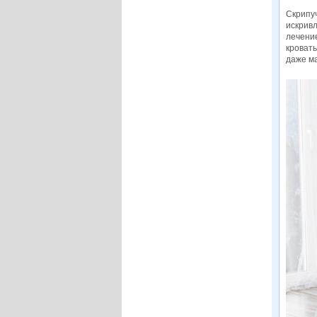
Скрипу
искривл
лечени
кровать
даже м