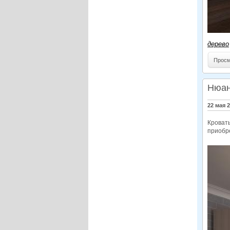
дерево
Просм
Нюан
22 мая 
Кровать
приобре