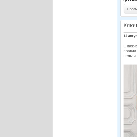
Просм
Ключ
14 авгу
О важн
правил 
нельзя.