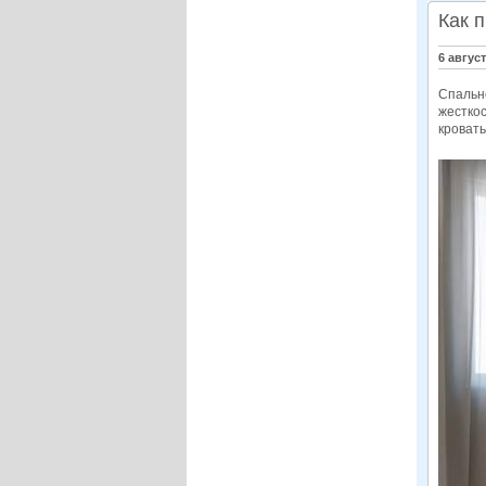
Как 
6 авгус
Спальн
жесткос
кровать