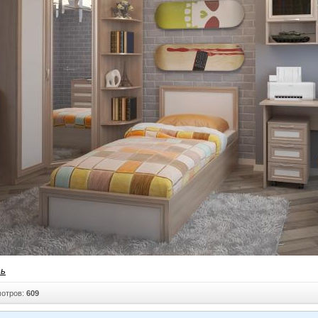
ть
отров:
609