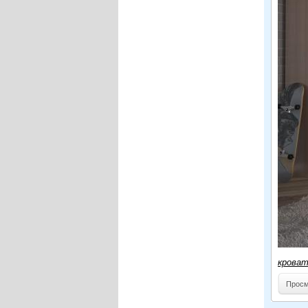
крова
Просм