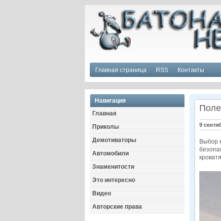
Главная страница
RSS
Контакты
Навигация
Поле
Главная
9 сентя
Приколы
Демотиваторы
Выбор к
безопас
Автомобили
кроватя
Знаменитости
Это интересно
Видео
Авторские права