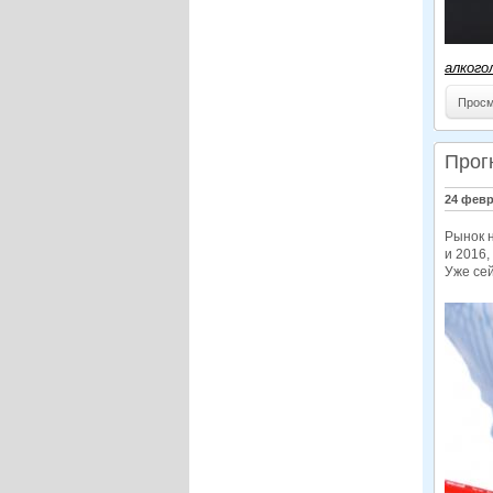
алкого
Просм
Прог
24 февр
Рынок н
и 2016,
Уже се