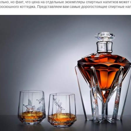
льно, но факт, что цена на отдельные экземпляры спиртных напитков может 
 роскошного коттеджа. Представляем вам самые дорогостоящие спиртные нап