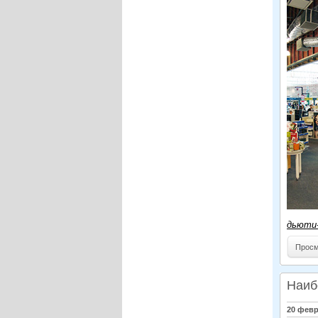
дьюти
Просм
Наиб
20 февр