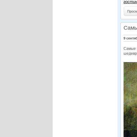
гостин
Просм
Самы
9 сентя
Самые 
шедевр