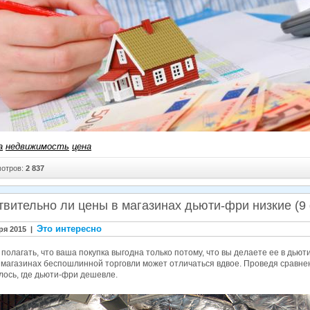
а
недвижимость
цена
отров:
2 837
твительно ли цены в магазинах дьюти-фри низкие (9
Это интересно
ря 2015 |
полагать, что ваша покупка выгодна только потому, что вы делаете ее в дьюти
магазинах беспошлинной торговли может отличаться вдвое. Проведя сравнен
лось, где дьюти-фри дешевле.