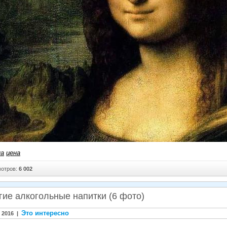
на
цена
отров:
6 002
гие алкогольные напитки (6 фото)
Это интересно
 2016 |