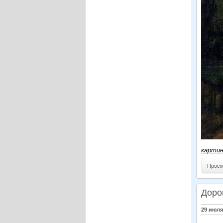
карти
Просм
Доро
29 июля