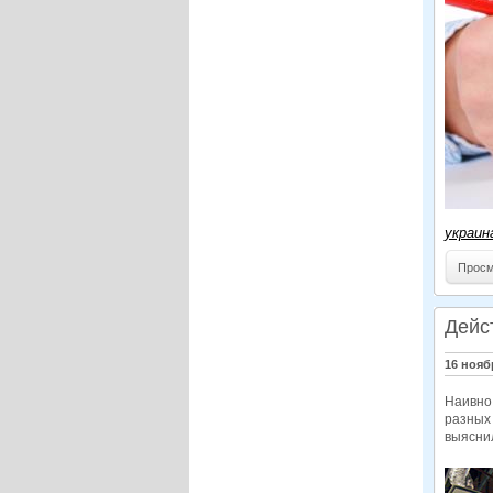
украин
Просм
Дейс
16 нояб
Наивно 
разных 
выясни